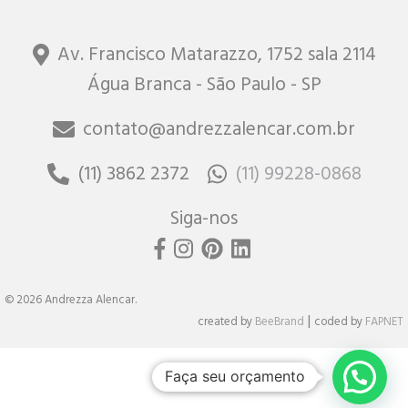
Av. Francisco Matarazzo, 1752 sala 2114
Água Branca - São Paulo - SP
contato@andrezzalencar.com.br
(11) 3862 2372
(11) 99228-0868
Siga-nos
© 2026 Andrezza Alencar.
|
created by
BeeBrand
coded by
FAPNET
Faça seu orçamento