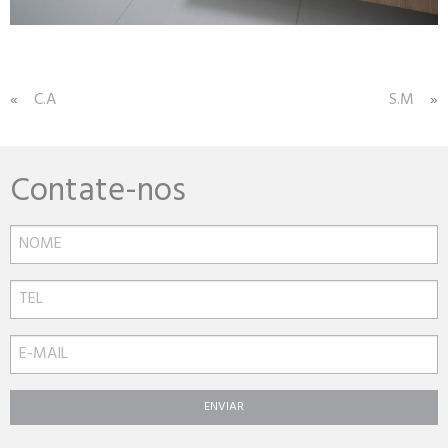
Navegação
C.A
S.M
de
Post
Contate-nos