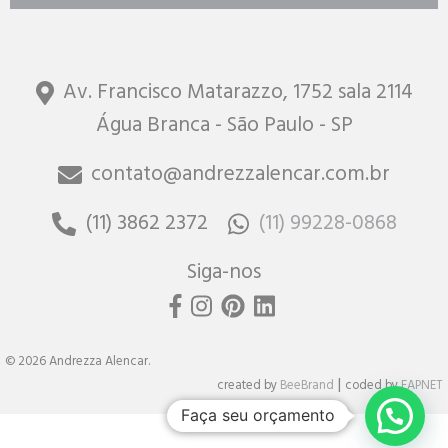
Av. Francisco Matarazzo, 1752 sala 2114
Água Branca - São Paulo - SP
contato@andrezzalencar.com.br
(11) 3862 2372
(11) 99228-0868
Siga-nos
© 2026 Andrezza Alencar.
|
created by
BeeBrand
coded by
FAPNET
Faça seu orçamento