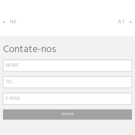
Navegação
N.E
A.T
de
Post
Contate-nos