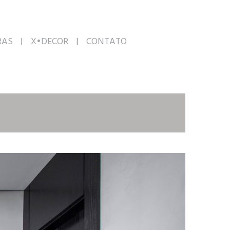
RAS
X•DECOR
CONTATO