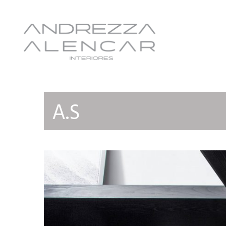
Andrezza Alencar
A.S