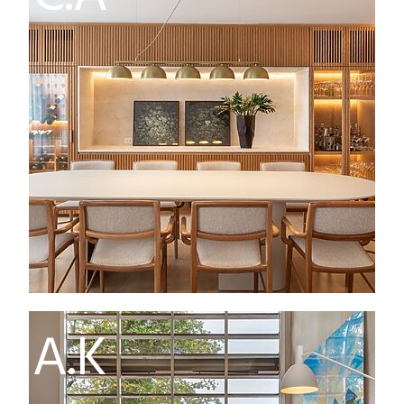
C.A
A.K